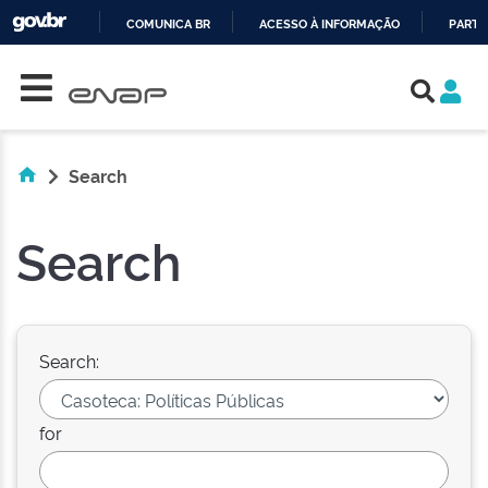
COMUNICA BR
ACESSO À INFORMAÇÃO
PARTI
Skip navigation
IR
PARA
O
CONTEÚDO
Search
Search
Search:
for