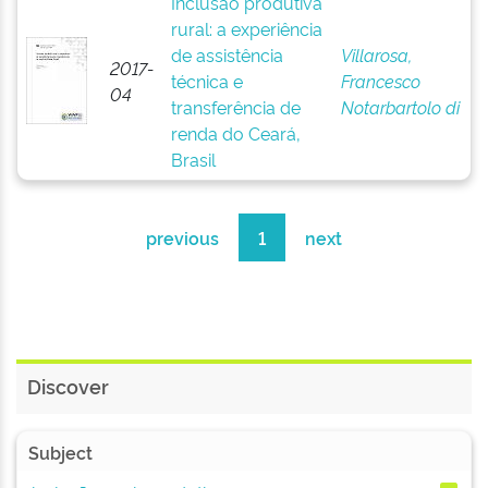
Inclusão produtiva
rural: a experiência
de assistência
Villarosa,
2017-
técnica e
Francesco
04
transferência de
Notarbartolo di
renda do Ceará,
Brasil
previous
1
next
Discover
Subject