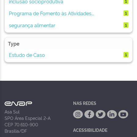
inclusão socioprodutiva
1
Programa de Fomento às Atividades...
1
segurança alimentar
1
Type
Estudo de Caso
1
NAS REDES
Asa Sul
SPO Área Especial 2-A
CEP 70.610-900
ACESSIBILIDADE
Brasília/DF