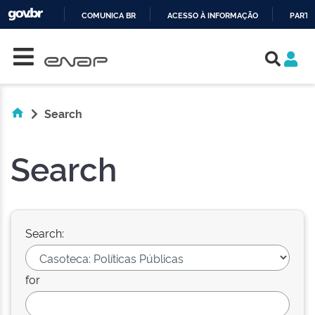
COMUNICA BR
ACESSO À INFORMAÇÃO
PARTI
Skip navigation
IR
PARA
O
CONTEÚDO
Search
Search
Search:
for