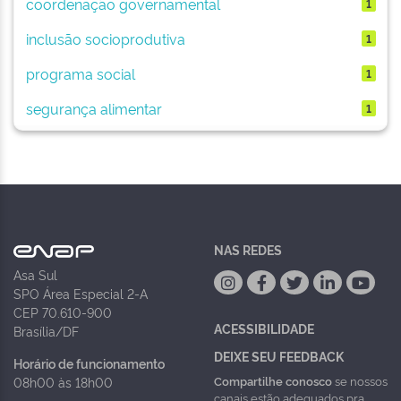
coordenação governamental
1
inclusão socioprodutiva
1
programa social
1
segurança alimentar
1
NAS REDES
Asa Sul
SPO Área Especial 2-A
CEP 70.610-900
ACESSIBILIDADE
Brasília/DF
DEIXE SEU FEEDBACK
Horário de funcionamento
Compartilhe conosco
se nossos
08h00 às 18h00
canais estão adequados pra