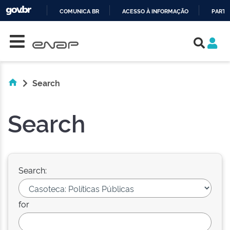
COMUNICA BR
ACESSO À INFORMAÇÃO
PARTI
Skip navigation
IR
PARA
O
CONTEÚDO
Search
Search
Search:
for