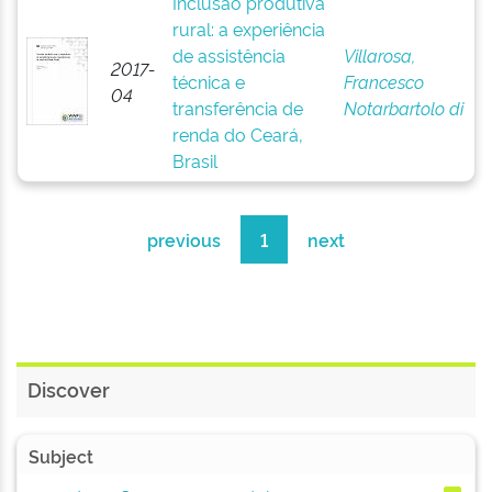
Inclusão produtiva
rural: a experiência
de assistência
Villarosa,
2017-
técnica e
Francesco
04
transferência de
Notarbartolo di
renda do Ceará,
Brasil
previous
1
next
Discover
Subject