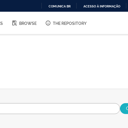
COMUNICA BR
ACESSO À INFORMAÇÃO
IR
PARA
ES
BROWSE
THE REPOSITORY
O
CONTEÚDO