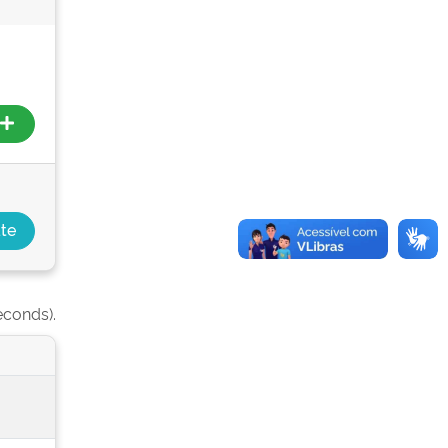
econds).