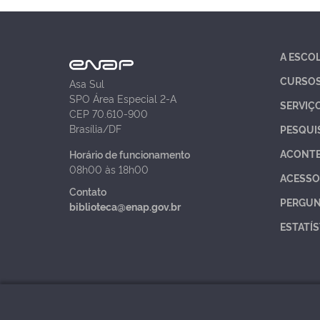
A ESCO
CURSO
Asa Sul
SPO Área Especial 2-A
SERVIÇ
CEP 70.610-900
Brasília/DF
PESQUI
ACONT
Horário de funcionamento
08h00 às 18h00
ACESSO
Contato
PERGUN
biblioteca@enap.gov.br
ESTATÍS