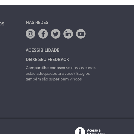
NAS REDES
OS
ACESSIBILIDADE
DEIXE SEU FEEDBACK
Compartilhe conosco
se nossos canais
estão adequados pra você? Elogios
também são super bem vindos!