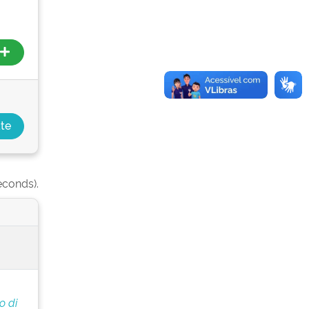
econds).
o di