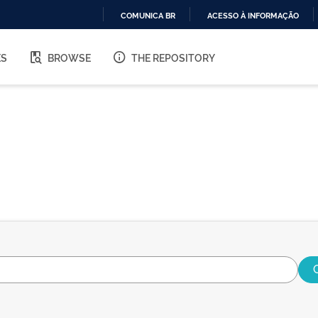
COMUNICA BR
ACESSO À INFORMAÇÃO
IR
PARA
ES
BROWSE
THE REPOSITORY
O
CONTEÚDO