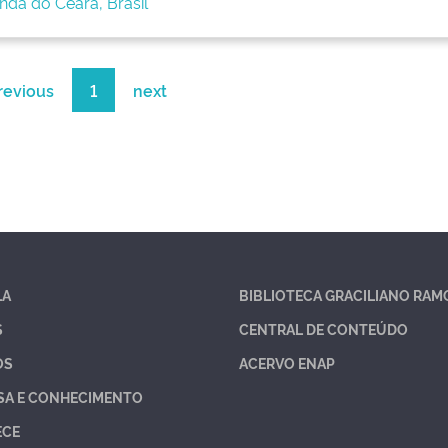
enda do Ceará, Brasil
revious
1
next
LA
BIBLIOTECA GRACILIANO RAM
S
CENTRAL DE CONTEÚDO
OS
ACERVO ENAP
SA E CONHECIMENTO
ECE