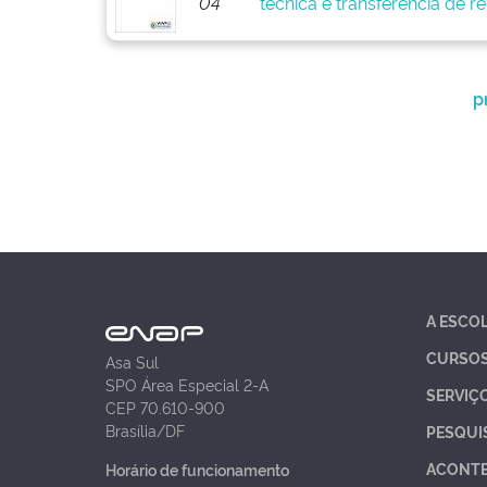
04
técnica e transferência de r
p
A ESCO
CURSO
Asa Sul
SPO Área Especial 2-A
SERVIÇ
CEP 70.610-900
Brasília/DF
PESQUI
ACONT
Horário de funcionamento