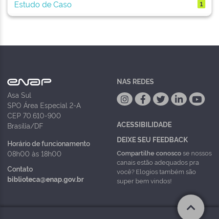
Estudo de Caso
1
NAS REDES
Asa Sul
SPO Área Especial 2-A
CEP 70.610-900
ACESSIBILIDADE
Brasília/DF
DEIXE SEU FEEDBACK
Horário de funcionamento
Compartilhe conosco
se nossos
08h00 às 18h00
canais estão adequados pra
Contato
você? Elogios também são
biblioteca@enap.gov.br
super bem vindos!