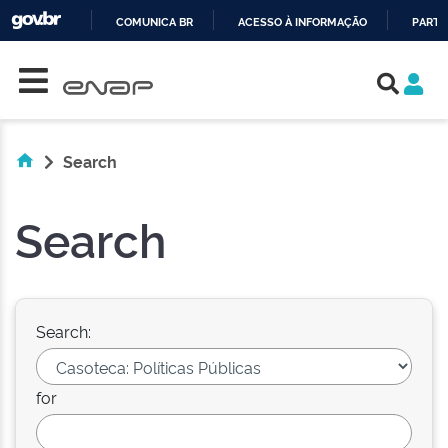
COMUNICA BR
ACESSO À INFORMAÇÃO
PARTI
Skip navigation
IR
PARA
O
CONTEÚDO
Search
Search
Search:
for