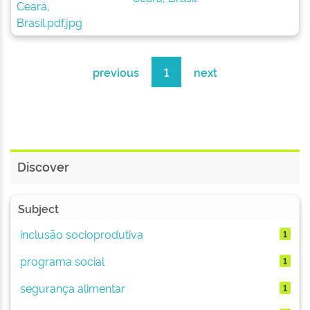
previous
1
next
Discover
Subject
inclusão socioprodutiva
1
programa social
1
segurança alimentar
1