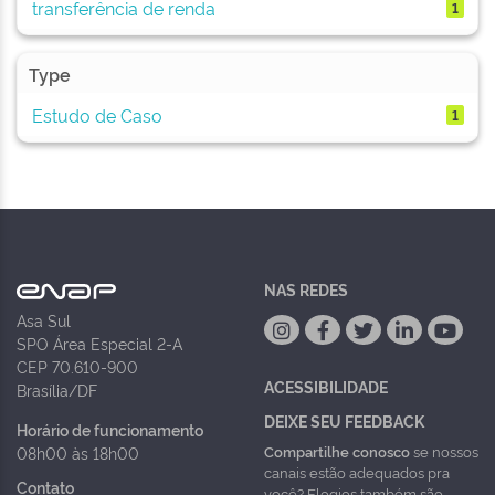
transferência de renda
1
Type
Estudo de Caso
1
NAS REDES
Asa Sul
SPO Área Especial 2-A
CEP 70.610-900
ACESSIBILIDADE
Brasília/DF
DEIXE SEU FEEDBACK
Horário de funcionamento
Compartilhe conosco
se nossos
08h00 às 18h00
canais estão adequados pra
Contato
você? Elogios também são