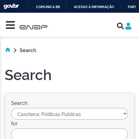
COMUNICA BR
ACESSO À INFORMAÇÃO
PARTI
Skip navigation
IR
PARA
O
CONTEÚDO
Search
Search
Search:
for