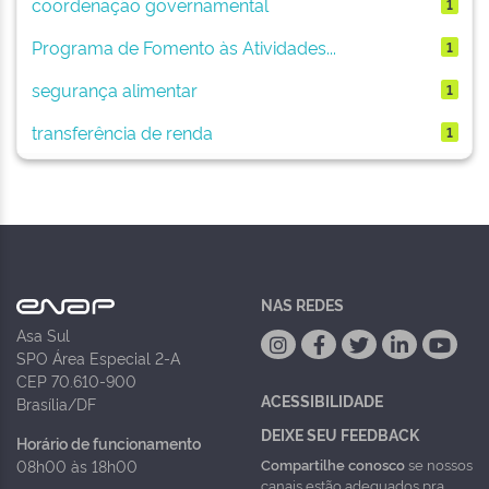
coordenação governamental
1
Programa de Fomento às Atividades...
1
segurança alimentar
1
transferência de renda
1
NAS REDES
Asa Sul
SPO Área Especial 2-A
CEP 70.610-900
ACESSIBILIDADE
Brasília/DF
DEIXE SEU FEEDBACK
Horário de funcionamento
Compartilhe conosco
se nossos
08h00 às 18h00
canais estão adequados pra