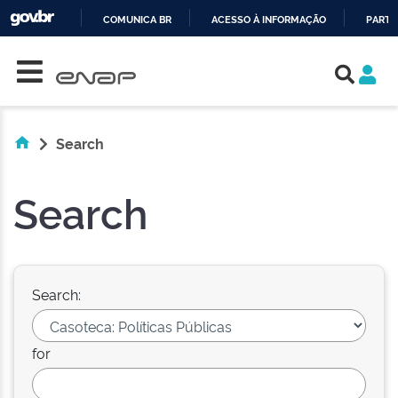
COMUNICA BR
ACESSO À INFORMAÇÃO
PARTI
Skip navigation
IR
PARA
O
CONTEÚDO
Search
Search
Search:
for