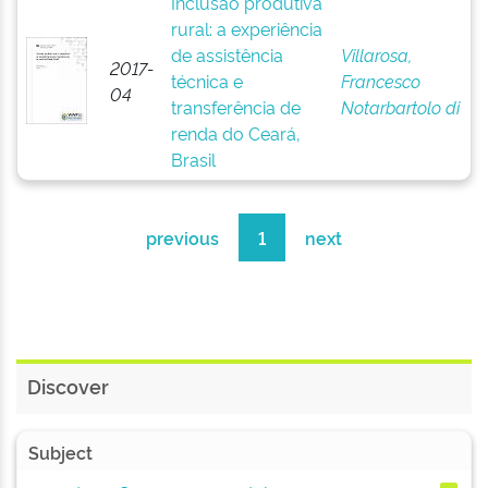
Inclusão produtiva
rural: a experiência
de assistência
Villarosa,
2017-
técnica e
Francesco
04
transferência de
Notarbartolo di
renda do Ceará,
Brasil
previous
1
next
Discover
Subject