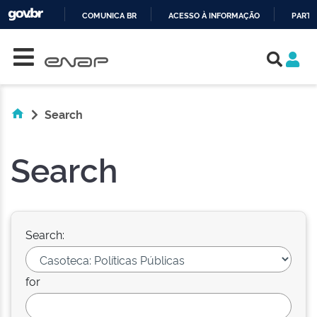
COMUNICA BR
ACESSO À INFORMAÇÃO
PARTI
Skip navigation
IR
PARA
O
CONTEÚDO
Search
Search
Search:
for