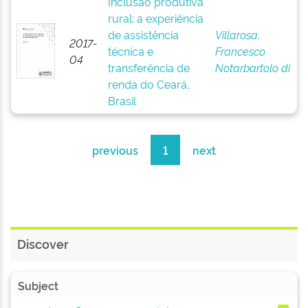
Inclusão produtiva
rural: a experiência
de assistência
Villarosa,
2017-
técnica e
Francesco
04
transferência de
Notarbartolo di
renda do Ceará,
Brasil
previous
1
next
Discover
Subject