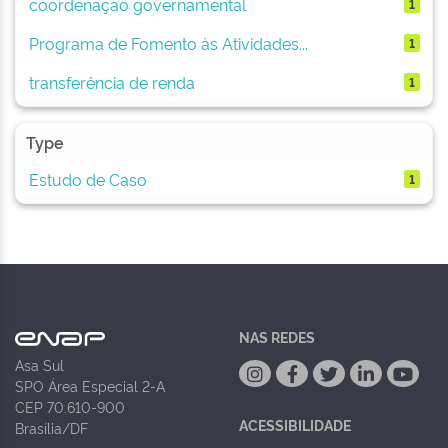
coordenação governamental
1
Programa de Fomento às Atividades...
1
transferência de renda
1
Type
Estudo de Caso
1
NAS REDES
Asa Sul
SPO Área Especial 2-A
CEP 70.610-900
ACESSIBILIDADE
Brasília/DF