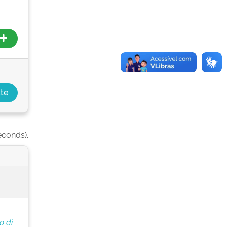
econds).
o di