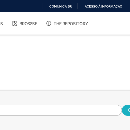
COMUNICA BR
ACESSO À INFORMAÇÃO
IR
PARA
ES
BROWSE
THE REPOSITORY
O
CONTEÚDO