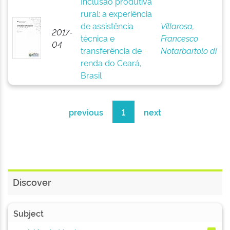
Inclusão produtiva
rural: a experiência
de assistência
Villarosa,
2017-
técnica e
Francesco
04
transferência de
Notarbartolo di
renda do Ceará,
Brasil
previous
1
next
Discover
Subject