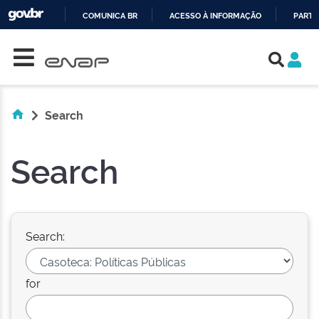
COMUNICA BR
ACESSO À INFORMAÇÃO
PARTI
Skip navigation
IR
PARA
O
CONTEÚDO
Search
Search
Search:
for