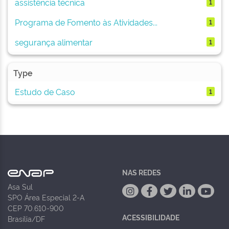
assistência técnica
1
Programa de Fomento às Atividades...
1
segurança alimentar
1
Type
Estudo de Caso
1
NAS REDES
Asa Sul
SPO Área Especial 2-A
CEP 70.610-900
ACESSIBILIDADE
Brasília/DF