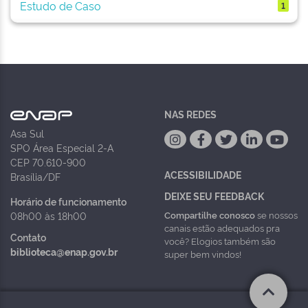
Estudo de Caso
1
NAS REDES
Asa Sul
SPO Área Especial 2-A
CEP 70.610-900
ACESSIBILIDADE
Brasília/DF
DEIXE SEU FEEDBACK
Horário de funcionamento
Compartilhe conosco
se nossos
08h00 às 18h00
canais estão adequados pra
Contato
você? Elogios também são
biblioteca@enap.gov.br
super bem vindos!