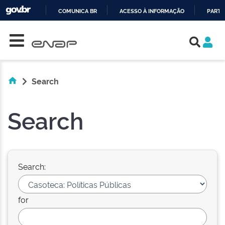
COMUNICA BR
ACESSO À INFORMAÇÃO
PARTI
Skip navigation
IR
PARA
O
CONTEÚDO
Search
Search
Search:
for