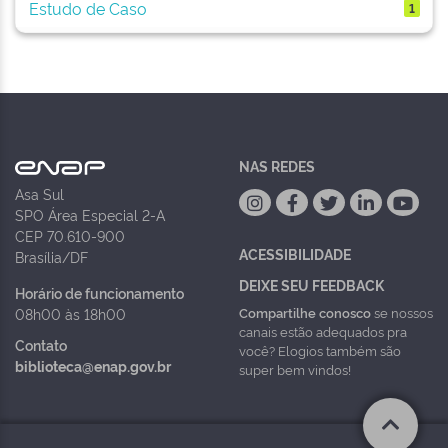
Estudo de Caso
1
NAS REDES
Asa Sul
SPO Área Especial 2-A
CEP 70.610-900
ACESSIBILIDADE
Brasília/DF
DEIXE SEU FEEDBACK
Horário de funcionamento
Compartilhe conosco
se nossos
08h00 às 18h00
canais estão adequados pra
Contato
você? Elogios também são
biblioteca@enap.gov.br
super bem vindos!