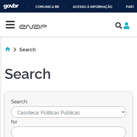
COMUNICA BR
ACESSO À INFORMAÇÃO
PARTI
Skip navigation
IR
PARA
O
CONTEÚDO
Search
Search
Search:
for