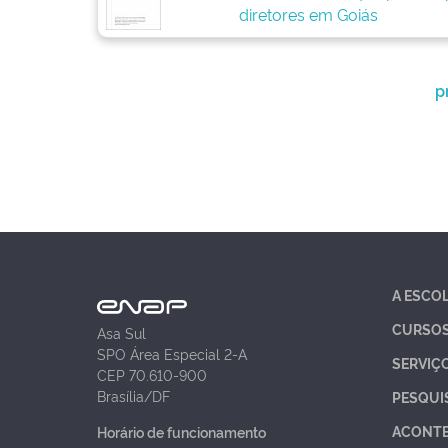
diretores em Goiás
p
A ESCO
CURSO
Asa Sul
SPO Área Especial 2-A
SERVIÇ
CEP 70.610-900
Brasília/DF
PESQUI
ACONT
Horário de funcionamento