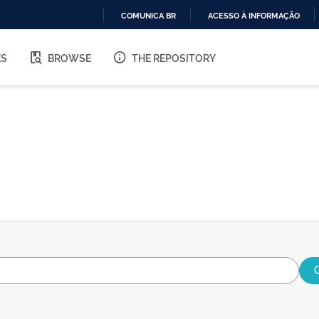
COMUNICA BR
ACESSO À INFORMAÇÃO
IR
PARA
ES
BROWSE
THE REPOSITORY
O
CONTEÚDO