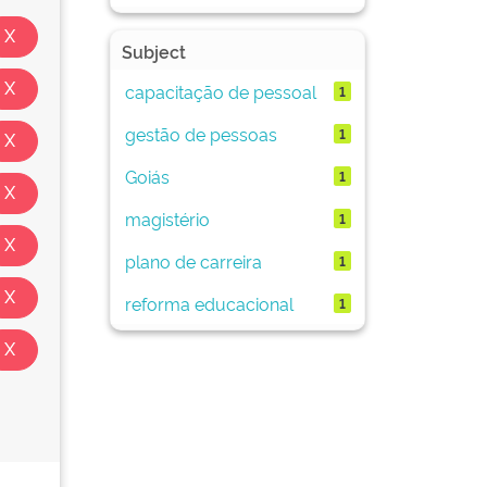
Subject
capacitação de pessoal
1
gestão de pessoas
1
Goiás
1
magistério
1
plano de carreira
1
reforma educacional
1