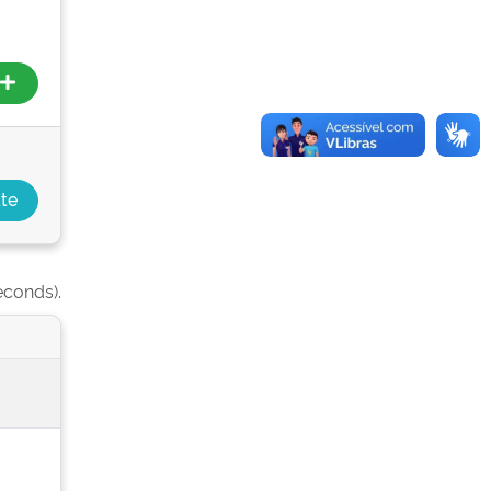
econds).