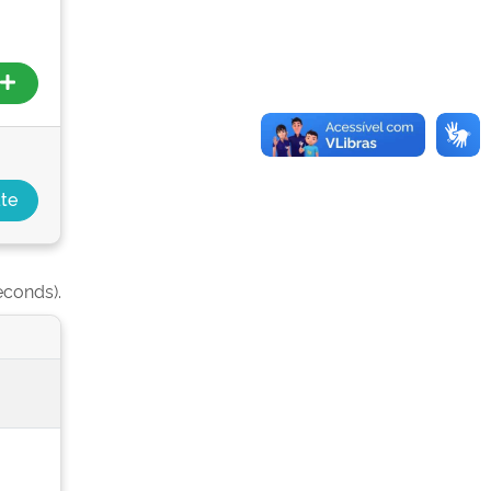
econds).