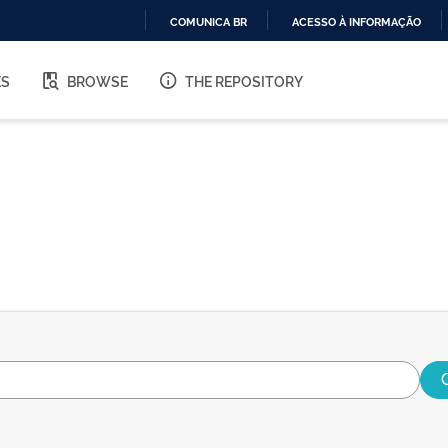
COMUNICA BR
ACESSO À INFORMAÇÃO
IR
PARA
ES
BROWSE
THE REPOSITORY
O
CONTEÚDO