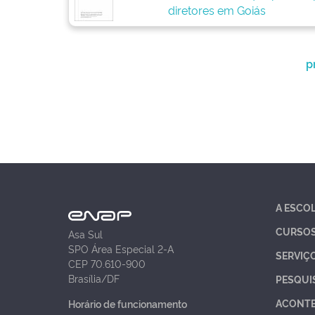
diretores em Goiás
p
A ESCO
CURSO
Asa Sul
SPO Área Especial 2-A
SERVIÇ
CEP 70.610-900
Brasília/DF
PESQUI
ACONT
Horário de funcionamento