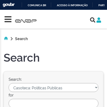
COMUNICA BR
ACESSO À INFORMAÇÃO
PARTI
Skip navigation
IR
PARA
O
CONTEÚDO
Search
Search
Search:
for