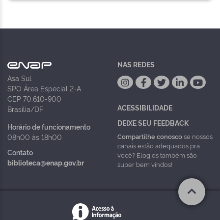
NAS REDES
Asa Sul
SPO Área Especial 2-A
CEP 70.610-900
ACESSIBILIDADE
Brasília/DF
DEIXE SEU FEEDBACK
Horário de funcionamento
Compartilhe conosco
se nossos
08h00 às 18h00
canais estão adequados pra
Contato
você? Elogios também são
biblioteca@enap.gov.br
super bem vindos!