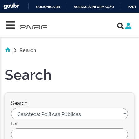
COMUNICA BR
ACESSO À INFORMAÇÃO
PARTI
Skip navigation
IR
PARA
O
CONTEÚDO
Search
Search
Search:
for