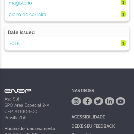
magistério
1
plano de carreira
1
Date issued
2018
1
NAS REDES
Asa Sul
SPO Área Especial 2-A
CEP 70.610-900
ACESSIBILIDADE
Brasília/DF
DEIXE SEU FEEDBACK
Horário de funcionamento
Compartilhe conosco
se nossos