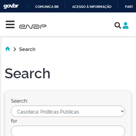
COMUNICA BR
ACESSO À INFORMAÇÃO
PARTI
Skip navigation
IR
PARA
O
CONTEÚDO
Search
Search
Search:
for