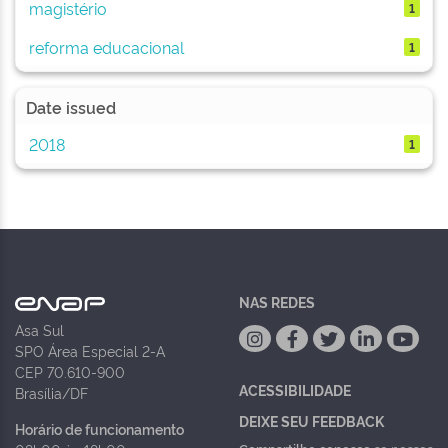
magistério
1
reforma educacional
1
Date issued
2018
1
NAS REDES
Asa Sul
SPO Área Especial 2-A
CEP 70.610-900
ACESSIBILIDADE
Brasília/DF
DEIXE SEU FEEDBACK
Horário de funcionamento
Compartilhe conosco
se nossos