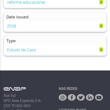
reforma educacional
1
Date issued
2018
1
Type
Estudo de Caso
1
NAS REDES
Asa Sul
SPO Área Especial 2-A
CEP 70.610-900
ACESSIBILIDADE