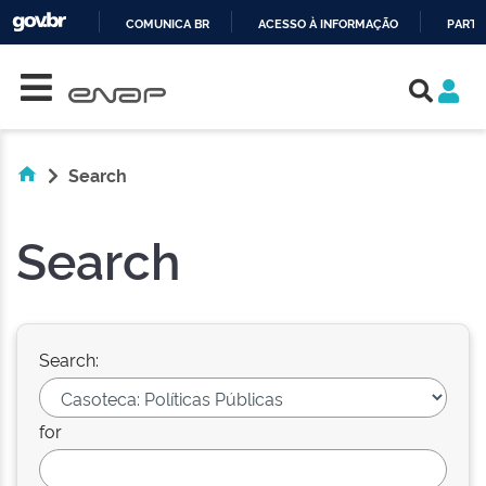
COMUNICA BR
ACESSO À INFORMAÇÃO
PARTI
Skip navigation
IR
PARA
O
CONTEÚDO
Search
Search
Search:
for