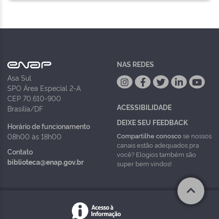
NAS REDES
Asa Sul
SPO Área Especial 2-A
CEP 70.610-900
ACESSIBILIDADE
Brasília/DF
DEIXE SEU FEEDBACK
Horário de funcionamento
Compartilhe conosco
se nossos
08h00 às 18h00
canais estão adequados pra
Contato
você? Elogios também são
biblioteca@enap.gov.br
super bem vindos!