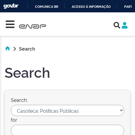
COMUNICA BR
ACESSO À INFORMAÇÃO
PARTI
Skip navigation
IR
PARA
O
CONTEÚDO
Search
Search
Search:
for