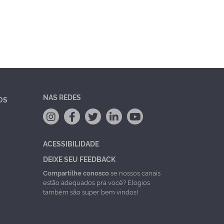
NAS REDES
OS
ACESSIBILIDADE
DEIXE SEU FEEDBACK
Compartilhe conosco
se nossos canais
estão adequados pra você? Elogios
também são super bem vindos!