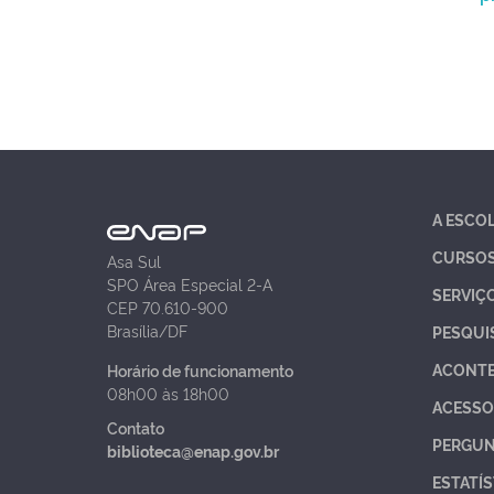
A ESCO
CURSO
Asa Sul
SPO Área Especial 2-A
SERVIÇ
CEP 70.610-900
Brasília/DF
PESQUI
ACONT
Horário de funcionamento
08h00 às 18h00
ACESSO
Contato
PERGUN
biblioteca@enap.gov.br
ESTATÍS