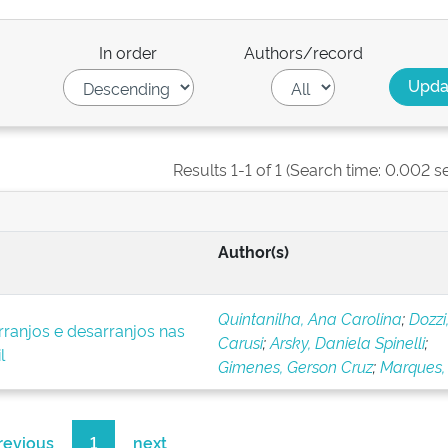
In order
Authors/record
Results 1-1 of 1 (Search time: 0.002 s
Author(s)
Quintanilha, Ana Carolina
;
Dozzi
ranjos e desarranjos nas
Carusi
;
Arsky, Daniela Spinelli
;
l
Gimenes, Gerson Cruz
;
Marques, 
revious
1
next