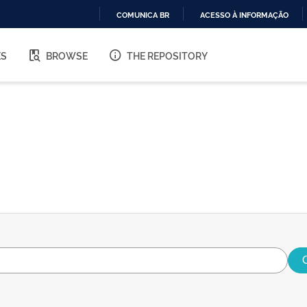
COMUNICA BR
ACESSO À INFORMAÇÃO
IR
PARA
ES
BROWSE
THE REPOSITORY
O
CONTEÚDO