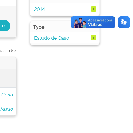
2014
1
Type
Estudo de Caso
1
econds).
, Carla
Murilo