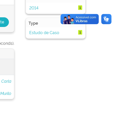
2014
1
Type
Estudo de Caso
1
econds).
, Carla
Murilo