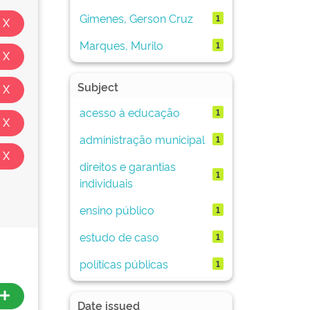
Gimenes, Gerson Cruz
1
Marques, Murilo
1
Subject
acesso à educação
1
administração municipal
1
direitos e garantias
1
individuais
ensino público
1
estudo de caso
1
políticas públicas
1
Date issued