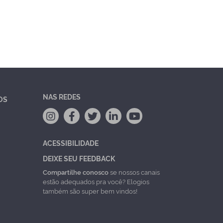
NAS REDES
OS
ACESSIBILIDADE
DEIXE SEU FEEDBACK
Compartilhe conosco
se nossos canais
estão adequados pra você? Elogios
também são super bem vindos!