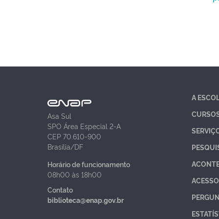
A ESCO
CURSO
Asa Sul
SPO Área Especial 2-A
SERVIÇ
CEP 70.610-900
Brasília/DF
PESQUI
ACONT
Horário de funcionamento
08h00 às 18h00
ACESSO
Contato
PERGUN
biblioteca@enap.gov.br
ESTATÍS