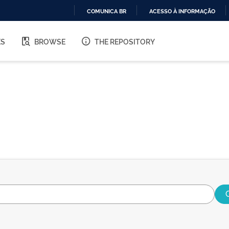
COMUNICA BR
ACESSO À INFORMAÇÃO
IR
PARA
ES
BROWSE
THE REPOSITORY
O
CONTEÚDO