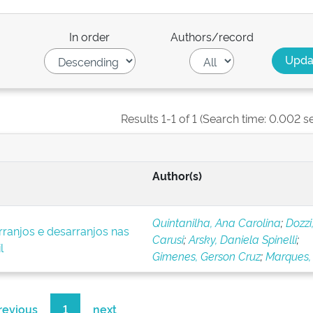
In order
Authors/record
Results 1-1 of 1 (Search time: 0.002 s
Author(s)
Quintanilha, Ana Carolina
;
Dozzi
ranjos e desarranjos nas
Carusi
;
Arsky, Daniela Spinelli
;
l
Gimenes, Gerson Cruz
;
Marques, 
revious
1
next