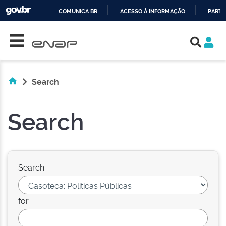
COMUNICA BR
ACESSO À INFORMAÇÃO
PARTI
Skip navigation
IR
PARA
O
CONTEÚDO
Search
Search
Search:
for