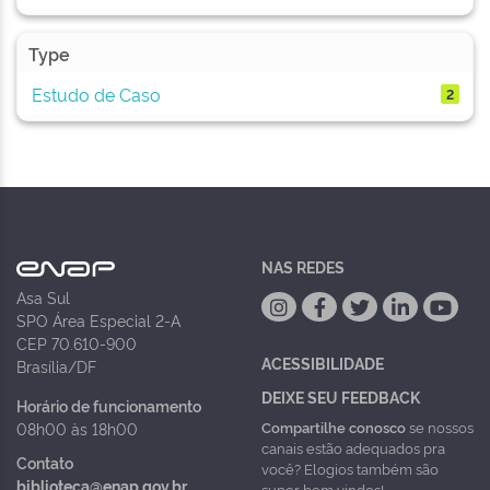
Type
Estudo de Caso
2
NAS REDES
Asa Sul
SPO Área Especial 2-A
CEP 70.610-900
ACESSIBILIDADE
Brasília/DF
DEIXE SEU FEEDBACK
Horário de funcionamento
Compartilhe conosco
se nossos
08h00 às 18h00
canais estão adequados pra
Contato
você? Elogios também são
biblioteca@enap.gov.br
super bem vindos!