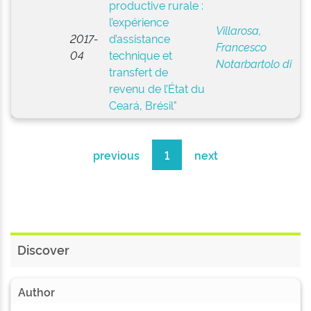
productive rurale :
l’expérience
Villarosa,
2017-
d’assistance
Francesco
04
technique et
Notarbartolo di
transfert de
revenu de l’État du
Ceará, Brésil"
previous
1
next
Discover
Author