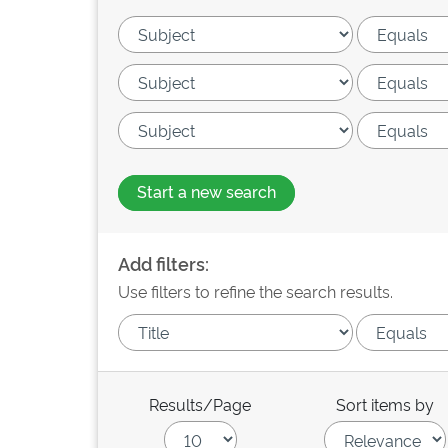
Start a new search
Add filters:
Use filters to refine the search results.
Results/Page
Sort items by