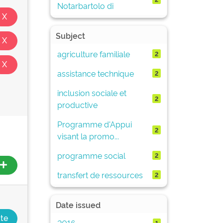
Notarbartolo di
Subject
agriculture familiale
2
assistance technique
2
inclusion sociale et
2
productive
Programme d'Appui
2
visant la promo...
programme social
2
transfert de ressources
2
Date issued
2016
1