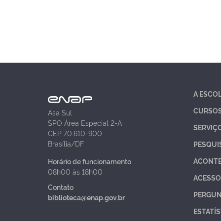
A ESCO
CURSO
Asa Sul
SPO Área Especial 2-A
SERVIÇ
CEP 70.610-900
Brasília/DF
PESQUI
ACONT
Horário de funcionamento
08h00 às 18h00
ACESSO
Contato
PERGUN
biblioteca@enap.gov.br
ESTATÍS