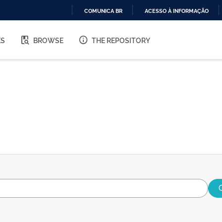
COMUNICA BR
ACESSO À INFORMAÇÃO
IR
PARA
ES
BROWSE
THE REPOSITORY
O
CONTEÚDO