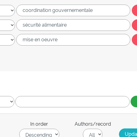
In order
Authors/record