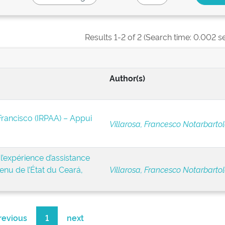
Results 1-2 of 2 (Search time: 0.002 s
Author(s)
Francisco (IRPAA) – Appui
Villarosa, Francesco Notarbartol
 l’expérience d’assistance
enu de l’État du Ceará,
Villarosa, Francesco Notarbartol
revious
1
next