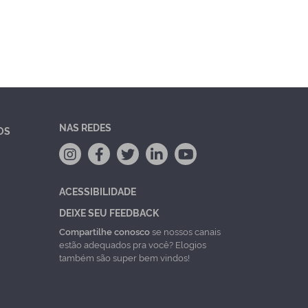
NAS REDES
OS
ACESSIBILIDADE
DEIXE SEU FEEDBACK
Compartilhe conosco
se nossos canais
estão adequados pra você? Elogios
também são super bem vindos!