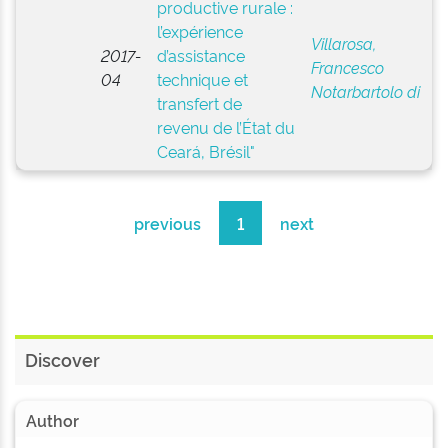
productive rurale :
l’expérience
Villarosa,
2017-
d’assistance
Francesco
04
technique et
Notarbartolo di
transfert de
revenu de l’État du
Ceará, Brésil"
previous
1
next
Discover
Author