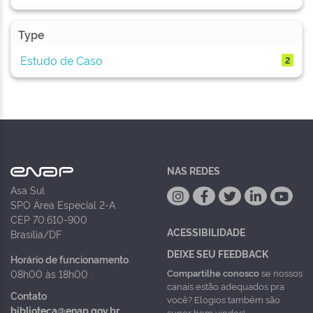
Type
Estudo de Caso
2
NAS REDES
Asa Sul
SPO Área Especial 2-A
CEP 70.610-900
ACESSIBILIDADE
Brasília/DF
DEIXE SEU FEEDBACK
Horário de funcionamento
Compartilhe conosco
se nossos
08h00 às 18h00
canais estão adequados pra
Contato
você? Elogios também são
biblioteca@enap.gov.br
super bem vindos!