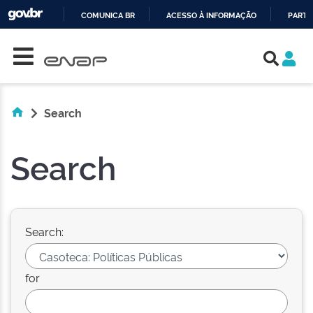
COMUNICA BR
ACESSO À INFORMAÇÃO
PARTI
Skip navigation
IR
PARA
O
CONTEÚDO
Search
Search
Search:
for