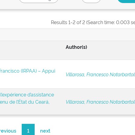
Results 1-2 of 2 (Search time: 0.003 s
Author(s)
Francisco (IRPAA) – Appui
Villarosa, Francesco Notarbartol
 l’expérience d’assistance
enu de l’État du Ceará,
Villarosa, Francesco Notarbartol
revious
1
next