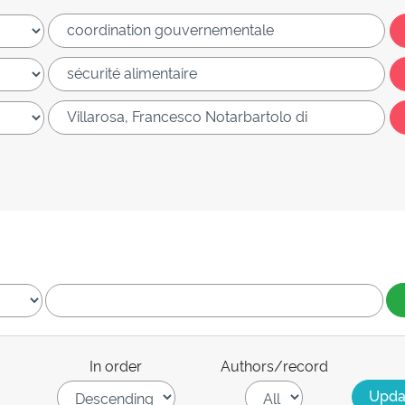
In order
Authors/record