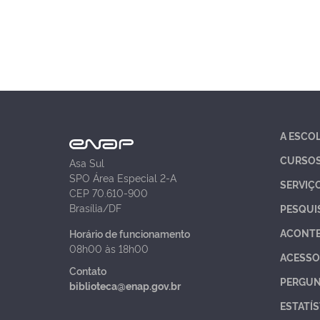
A ESCO
CURSO
Asa Sul
SPO Área Especial 2-A
SERVIÇ
CEP 70.610-900
Brasília/DF
PESQUI
ACONT
Horário de funcionamento
08h00 às 18h00
ACESSO
Contato
PERGUN
biblioteca@enap.gov.br
ESTATÍS