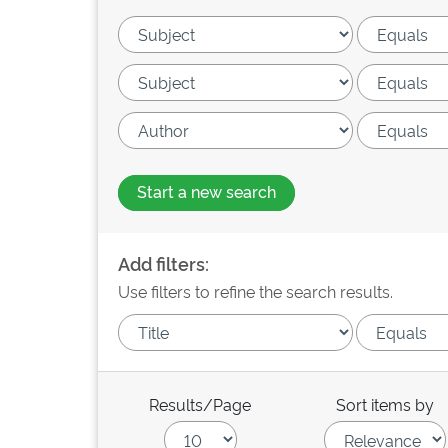
Start a new search
Add filters:
Use filters to refine the search results.
Results/Page
Sort items by