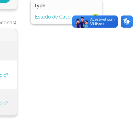
Type
Estudo de Caso
2
econds).
o di
o di