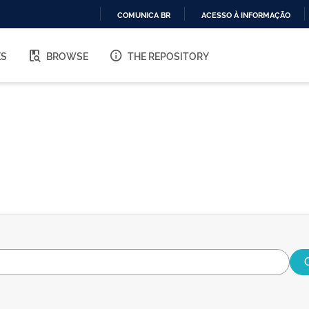
COMUNICA BR
ACESSO À INFORMAÇÃO
IR
PARA
ES
BROWSE
THE REPOSITORY
O
CONTEÚDO