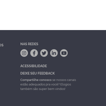
NAS REDES
OS
ACESSIBILIDADE
DEIXE SEU FEEDBACK
Compartilhe conosco
se nossos canais
estão adequados pra você? Elogios
também são super bem vindos!