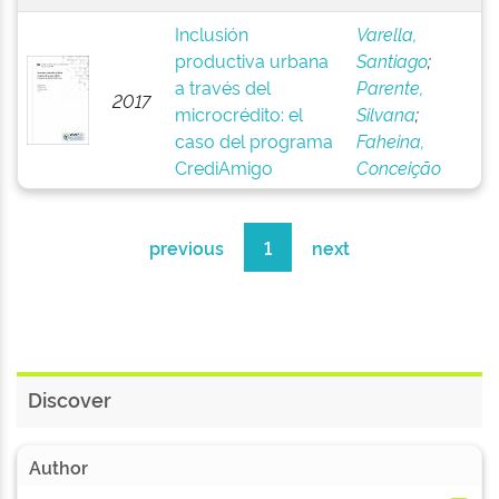
Inclusión
Varella,
productiva urbana
Santiago
;
a través del
Parente,
2017
microcrédito: el
Silvana
;
caso del programa
Faheina,
CrediAmigo
Conceição
previous
1
next
Discover
Author