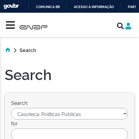
COMUNICA BR
ACESSO À INFORMAÇÃO
PARTI
Skip navigation
IR
PARA
O
CONTEÚDO
Search
Search
Search:
for