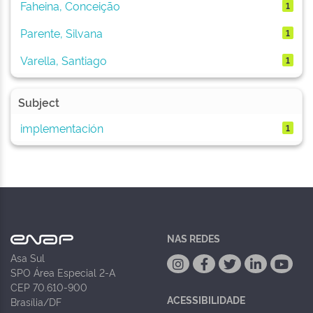
Faheina, Conceição
1
Parente, Silvana
1
Varella, Santiago
1
Subject
implementación
1
NAS REDES
Asa Sul
SPO Área Especial 2-A
CEP 70.610-900
ACESSIBILIDADE
Brasília/DF