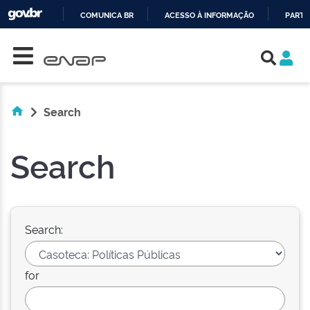
COMUNICA BR
ACESSO À INFORMAÇÃO
PARTI
Skip navigation
IR
PARA
O
CONTEÚDO
Search
Search
Search:
for