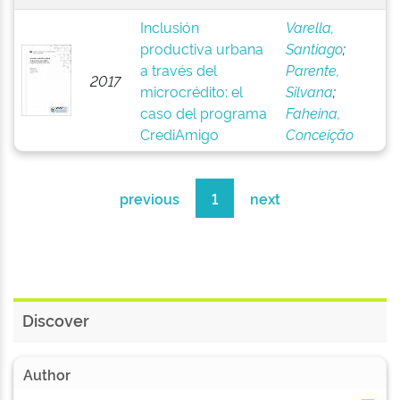
Inclusión
Varella,
productiva urbana
Santiago
;
a través del
Parente,
2017
microcrédito: el
Silvana
;
caso del programa
Faheina,
CrediAmigo
Conceição
previous
1
next
Discover
Author