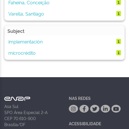
Faheina, Conceição
1
Varella, Santiago
1
Subject
implementación
1
microcrédito
1
NAS REDES
Asa Sul
SPO Área Especial 2-A
CEP 70.610-900
ACESSIBILIDADE
Brasília/DF