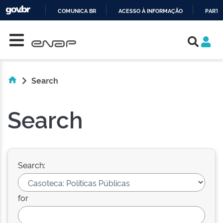
COMUNICA BR
ACESSO À INFORMAÇÃO
PARTI
Skip navigation
IR
PARA
O
CONTEÚDO
Search
Search
Search:
for