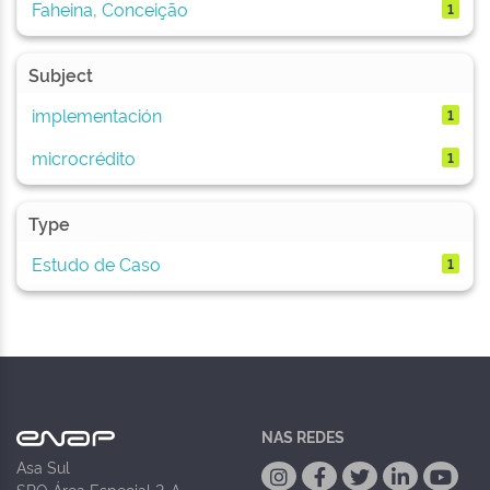
Faheina, Conceição
1
Subject
implementación
1
microcrédito
1
Type
Estudo de Caso
1
NAS REDES
Asa Sul
SPO Área Especial 2-A