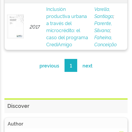
Inclusión
Varella,
productiva urbana
Santiago
;
a través del
Parente,
2017
microcrédito: el
Silvana
;
caso del programa
Faheina,
CrediAmigo
Conceição
previous
1
next
Discover
Author