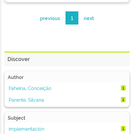
previous
1
next
Discover
Author
Faheina, Conceição
1
Parente, Silvana
1
Subject
implementación
1