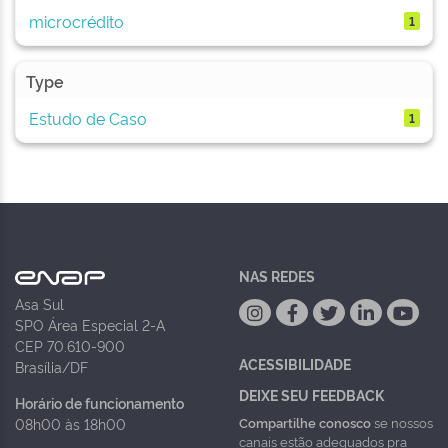
microcrédito
1
Type
Estudo de Caso
1
NAS REDES
Asa Sul
SPO Área Especial 2-A
CEP 70.610-900
ACESSIBILIDADE
Brasília/DF
DEIXE SEU FEEDBACK
Horário de funcionamento
Compartilhe conosco
se nossos
08h00 às 18h00
canais estão adequados pra