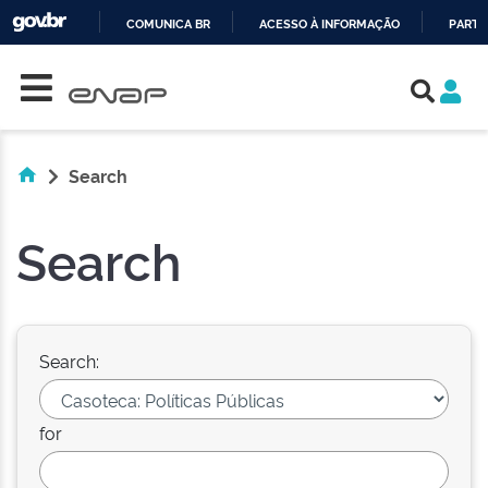
COMUNICA BR
ACESSO À INFORMAÇÃO
PARTI
Skip navigation
IR
PARA
O
CONTEÚDO
Search
Search
Search:
for