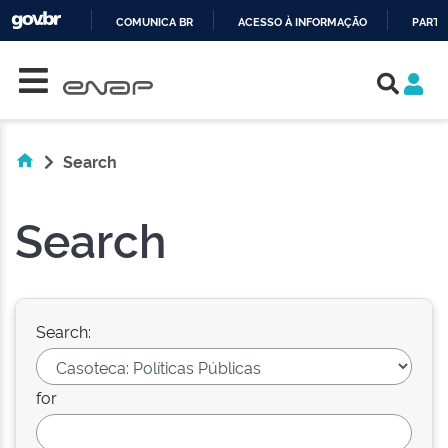
COMUNICA BR
ACESSO À INFORMAÇÃO
PARTI
Skip navigation
IR
PARA
O
CONTEÚDO
Search
Search
Search:
for