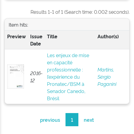
Results 1-1 of 1 (Search time: 0.002 seconds).
Item hits:
Preview
Issue
Title
Author(s)
Date
Les enjeux de mise
en capacité
professionnelle :
Martins,
2016-
l’expérience du
Sérgio
12
Pronatec/BSM à
Paganini
Senador Canedo,
Brésil
previous
1
next