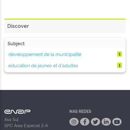
Discover
Subject
développement de la municipalité
1
éducation de jeunes et d'adultes
1
NAS REDES
Asa Sul
SPO Área Especial 2-A