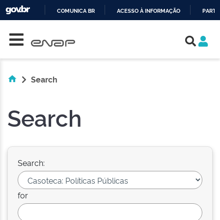
COMUNICA BR
ACESSO À INFORMAÇÃO
PARTI
Skip navigation
IR
PARA
O
CONTEÚDO
Search
Search
Search:
for