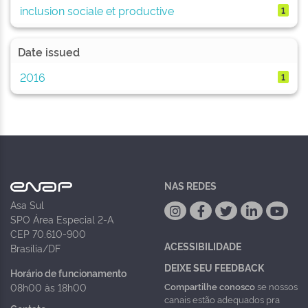
inclusion sociale et productive
1
Date issued
2016
1
NAS REDES
Asa Sul
SPO Área Especial 2-A
CEP 70.610-900
ACESSIBILIDADE
Brasília/DF
DEIXE SEU FEEDBACK
Horário de funcionamento
Compartilhe conosco
se nossos
08h00 às 18h00
canais estão adequados pra