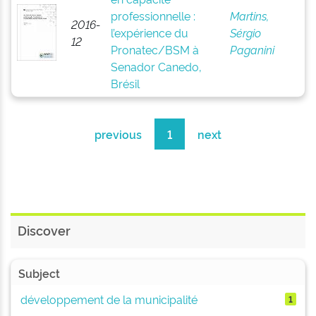
professionnelle :
Martins,
2016-
l’expérience du
Sérgio
12
Pronatec/BSM à
Paganini
Senador Canedo,
Brésil
previous
1
next
Discover
Subject
développement de la municipalité
1