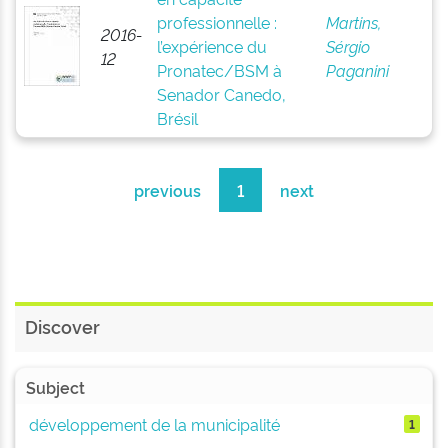
professionnelle :
Martins,
2016-
l’expérience du
Sérgio
12
Pronatec/BSM à
Paganini
Senador Canedo,
Brésil
previous
1
next
Discover
Subject
développement de la municipalité
1