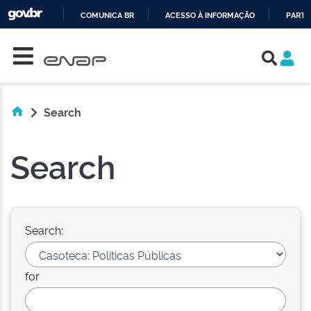
COMUNICA BR
ACESSO À INFORMAÇÃO
PARTI
Skip navigation
IR
PARA
O
CONTEÚDO
Search
Search
Search:
for