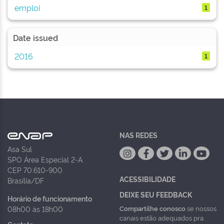
emploi
1
Date issued
2016
1
NAS REDES
Asa Sul
SPO Área Especial 2-A
CEP 70.610-900
ACESSIBILIDADE
Brasília/DF
DEIXE SEU FEEDBACK
Horário de funcionamento
Compartilhe conosco
se nossos
08h00 às 18h00
canais estão adequados pra