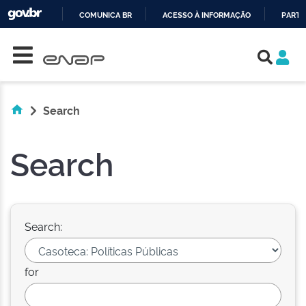
COMUNICA BR
ACESSO À INFORMAÇÃO
PARTI
Skip navigation
IR
PARA
O
CONTEÚDO
Search
Search
Search:
for