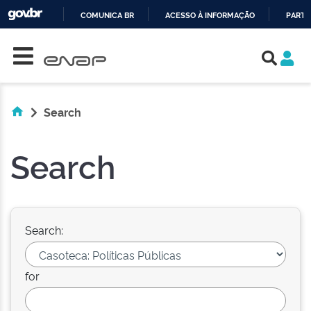
COMUNICA BR
ACESSO À INFORMAÇÃO
PARTI
Skip navigation
IR
PARA
O
CONTEÚDO
Search
Search
Search:
for