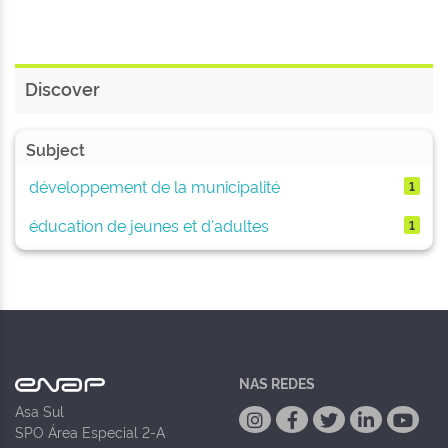
Discover
Subject
développement de la municipalité
1
éducation de jeunes et d'adultes
1
NAS REDES
Asa Sul
SPO Área Especial 2-A