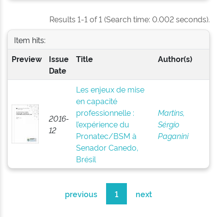
Results 1-1 of 1 (Search time: 0.002 seconds).
Item hits:
Preview
Issue
Title
Author(s)
Date
Les enjeux de mise
en capacité
professionnelle :
Martins,
2016-
l’expérience du
Sérgio
12
Pronatec/BSM à
Paganini
Senador Canedo,
Brésil
previous
1
next