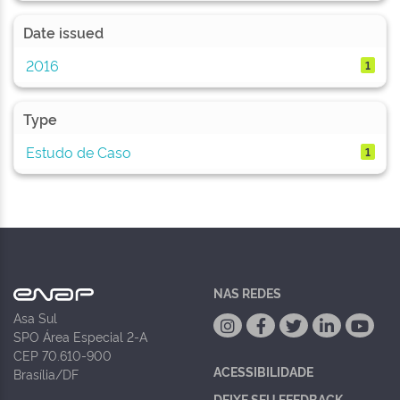
Date issued
2016
1
Type
Estudo de Caso
1
NAS REDES
Asa Sul
SPO Área Especial 2-A
CEP 70.610-900
ACESSIBILIDADE
Brasília/DF
DEIXE SEU FEEDBACK