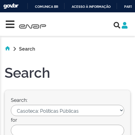
COMUNICA BR
ACESSO À INFORMAÇÃO
PARTI
Skip navigation
IR
PARA
O
CONTEÚDO
Search
Search
Search:
for