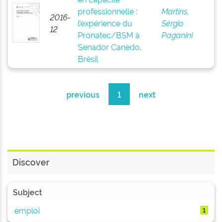
professionnelle :
Martins,
2016-
l’expérience du
Sérgio
12
Pronatec/BSM à
Paganini
Senador Canedo,
Brésil
previous
1
next
Discover
Subject
emploi
1