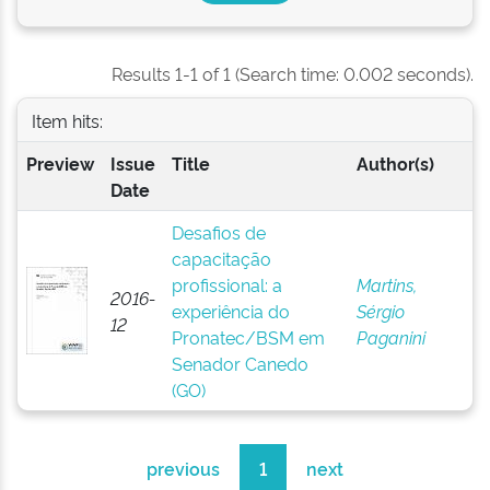
Results 1-1 of 1 (Search time: 0.002 seconds).
Item hits:
Preview
Issue
Title
Author(s)
Date
Desafios de
capacitação
profissional: a
Martins,
2016-
experiência do
Sérgio
12
Pronatec/BSM em
Paganini
Senador Canedo
(GO)
previous
1
next