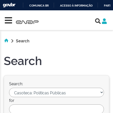
COMUNICA BR
ACESSO À INFORMAÇÃO
PARTI
Skip navigation
IR
PARA
O
CONTEÚDO
Search
Search
Search:
for