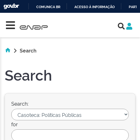
COMUNICA BR
ACESSO À INFORMAÇÃO
PARTI
Skip navigation
IR
PARA
O
CONTEÚDO
Search
Search
Search:
for