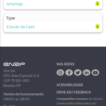
emprego
1
Type
Estudo de Caso
1
NAS REDES
Asa Sul
SPO Área Especial 2-A
CEP 70.610-900
ACESSIBILIDADE
Brasília/DF
DEIXE SEU FEEDBACK
Horário de funcionamento
Compartilhe conosco
se nossos
08h00 às 18h00
canais estão adequados pra