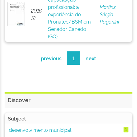
profissional: a
Martins,
2016-
experiência do
Sérgio
12
Pronatec/BSM em
Paganini
Senador Canedo
(GO)
previous
1
next
Discover
Subject
desenvolvimento municipal
1