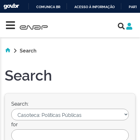
COMUNICA BR
ACESSO À INFORMAÇÃO
PARTI
Skip navigation
IR
PARA
O
CONTEÚDO
Search
Search
Search:
for