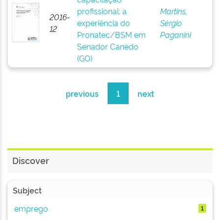
profissional: a
Martins,
2016-
experiência do
Sérgio
12
Pronatec/BSM em
Paganini
Senador Canedo
(GO)
previous
1
next
Discover
Subject
emprego
1