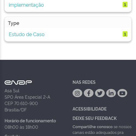
implementação
1
Type
Estudo de Caso
1
NAS REDES
Asa Sul
SPO Área Especial 2-A
CEP 70.610-900
ACESSIBILIDADE
Brasília/DF
DEIXE SEU FEEDBACK
Horário de funcionamento
Compartilhe conosco
se nossos
08h00 às 18h00
canais estão adequados pra