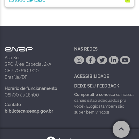
NAS REDES
Asa Sul
SPO Área Especial 2-A
CEP 70.610-900
ACESSIBILIDADE
Brasília/DF
DEIXE SEU FEEDBACK
Horário de funcionamento
Compartilhe conosco
se nossos
08h00 às 18h00
canais estão adequados pra
Contato
você? Elogios também são
biblioteca@enap.gov.br
super bem vindos!