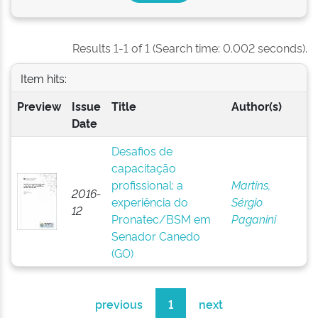
Results 1-1 of 1 (Search time: 0.002 seconds).
Item hits:
Preview
Issue
Title
Author(s)
Date
Desafios de
capacitação
profissional: a
Martins,
2016-
experiência do
Sérgio
12
Pronatec/BSM em
Paganini
Senador Canedo
(GO)
previous
1
next