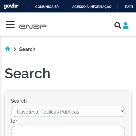
COMUNICA BR
ACESSO À INFORMAÇÃO
PARTI
Skip navigation
IR
PARA
O
CONTEÚDO
Search
Search
Search:
for