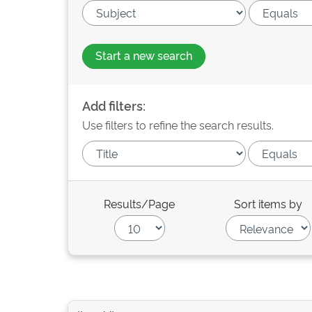
Start a new search
Add filters:
Use filters to refine the search results.
Results/Page
Sort items by