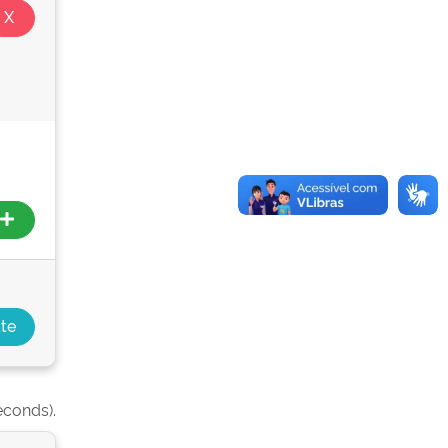
econds).