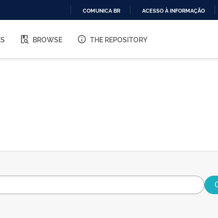
COMUNICA BR
ACESSO À INFORMAÇÃO
IR
PARA
ES
BROWSE
THE REPOSITORY
O
CONTEÚDO