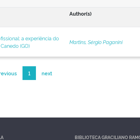
Author(s)
issional: a experiência do
Martins, Sérgio Paganini
Canedo (GO)
revious
1
next
LA
BIBLIOTECA GRACILIANO RAM