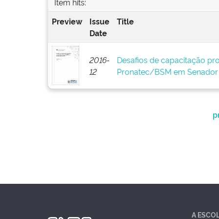
Item hits:
Preview
Issue
Title
Date
2016-
Desafios de capacitação prof
12
Pronatec/BSM em Senador 
p
A ESCO