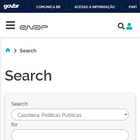
COMUNICA BR
ACESSO À INFORMAÇÃO
PARTI
Skip navigation
IR
PARA
O
CONTEÚDO
Search
Search
Search:
for