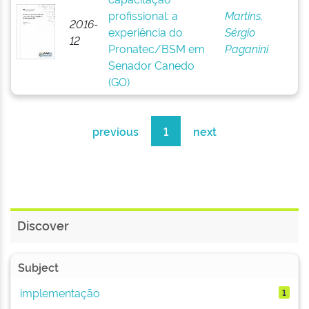
profissional: a
Martins,
2016-
experiência do
Sérgio
12
Pronatec/BSM em
Paganini
Senador Canedo
(GO)
previous
1
next
Discover
Subject
implementação
1