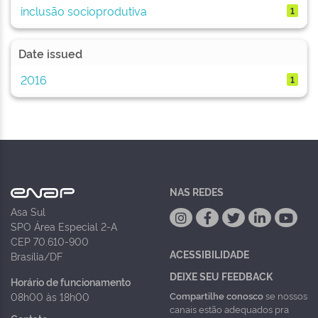
inclusão socioprodutiva
1
Date issued
2016
1
NAS REDES
Asa Sul
SPO Área Especial 2-A
CEP 70.610-900
ACESSIBILIDADE
Brasília/DF
DEIXE SEU FEEDBACK
Horário de funcionamento
Compartilhe conosco
se nossos
08h00 às 18h00
canais estão adequados pra