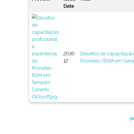
Date
2016-
Desafios de capacitação 
12
Pronatec/BSM em Sena
p