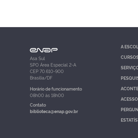
A ESCO
CURSO
Asa Sul
SPO Área Especial 2-A
SERVIÇ
CEP 70.610-900
Brasília/DF
PESQUI
ACONT
Horário de funcionamento
08h00 às 18h00
ACESSO
Contato
PERGUN
biblioteca@enap.gov.br
ESTATÍS