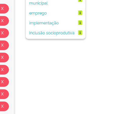
municipal
emprego
1
implementação
1
inclusão socioprodutiva
1