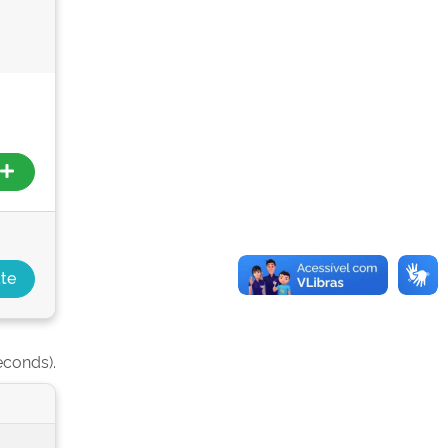
econds).