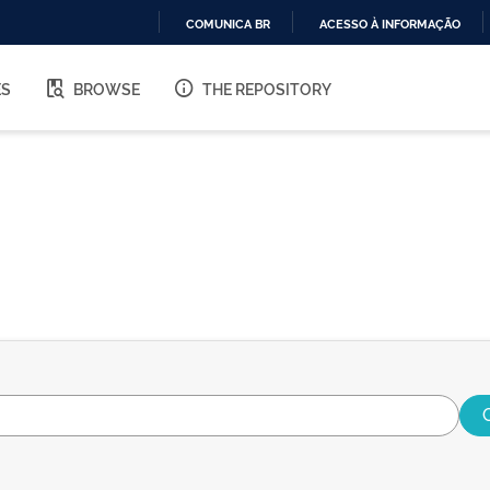
COMUNICA BR
ACESSO À INFORMAÇÃO
IR
PARA
ES
BROWSE
THE REPOSITORY
O
CONTEÚDO