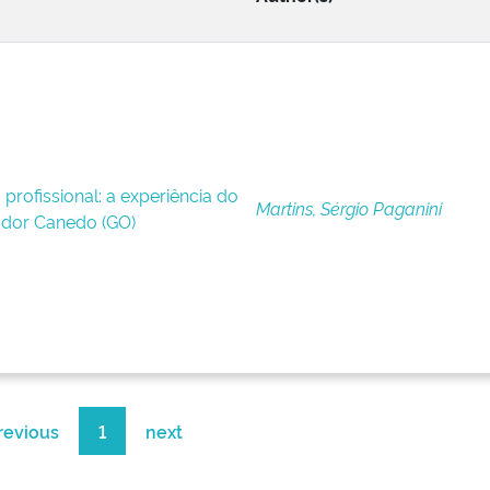
profissional: a experiência do
Martins, Sérgio Paganini
dor Canedo (GO)
revious
1
next