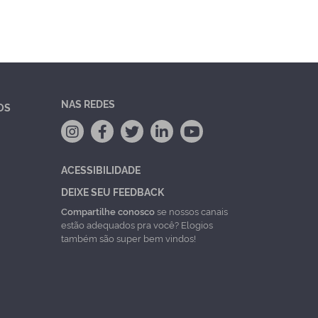
NAS REDES
OS
ACESSIBILIDADE
DEIXE SEU FEEDBACK
Compartilhe conosco
se nossos canais
estão adequados pra você? Elogios
também são super bem vindos!