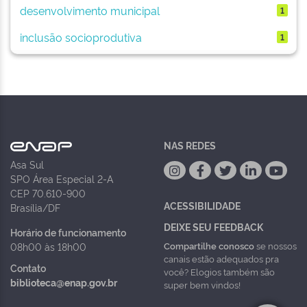
desenvolvimento municipal
1
inclusão socioprodutiva
1
NAS REDES
Asa Sul
SPO Área Especial 2-A
CEP 70.610-900
ACESSIBILIDADE
Brasília/DF
DEIXE SEU FEEDBACK
Horário de funcionamento
Compartilhe conosco
se nossos
08h00 às 18h00
canais estão adequados pra
Contato
você? Elogios também são
biblioteca@enap.gov.br
super bem vindos!