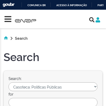
COMUNICA BR
ACESSO À INFORMAÇÃO
PARTI
Skip navigation
IR
PARA
O
CONTEÚDO
Search
Search
Search:
for