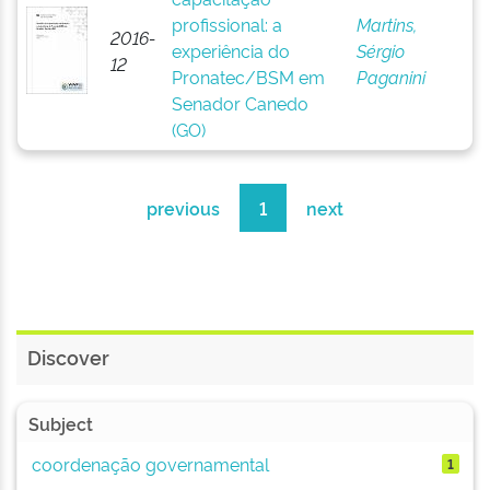
profissional: a
Martins,
2016-
experiência do
Sérgio
12
Pronatec/BSM em
Paganini
Senador Canedo
(GO)
previous
1
next
Discover
Subject
coordenação governamental
1