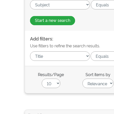
Start a new search
Add filters:
Use filters to refine the search results.
Results/Page
Sort items by