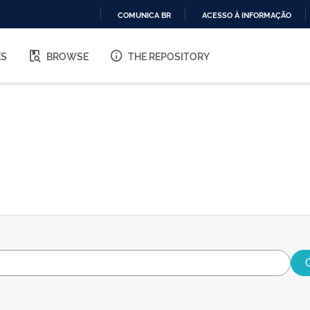
COMUNICA BR
ACESSO À INFORMAÇÃO
IR
PARA
ES
BROWSE
THE REPOSITORY
O
CONTEÚDO