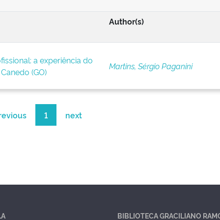
Author(s)
issional: a experiência do
Martins, Sérgio Paganini
Canedo (GO)
revious
1
next
LA
BIBLIOTECA GRACILIANO RAM