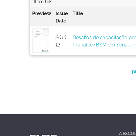
Item hits:
Preview
Issue
Title
Date
2016-
Desafios de capacitação prof
12
Pronatec/BSM em Senador 
p
A ESCO