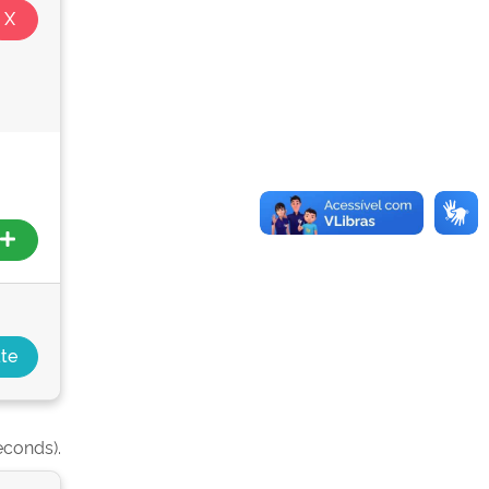
econds).