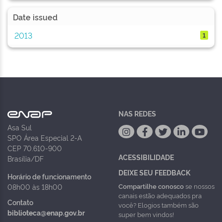
Date issued
2013
1
NAS REDES
Asa Sul
SPO Área Especial 2-A
CEP 70.610-900
ACESSIBILIDADE
Brasília/DF
DEIXE SEU FEEDBACK
Horário de funcionamento
Compartilhe conosco
se nossos
08h00 às 18h00
canais estão adequados pra
Contato
você? Elogios também são
biblioteca@enap.gov.br
super bem vindos!