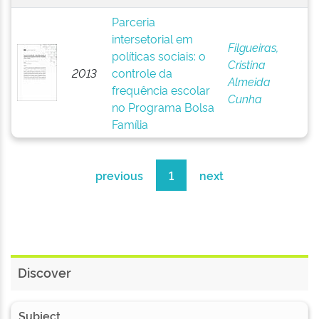
Parceria
intersetorial em
Filgueiras,
políticas sociais: o
Cristina
2013
controle da
Almeida
frequência escolar
Cunha
no Programa Bolsa
Família
previous
1
next
Discover
Subject