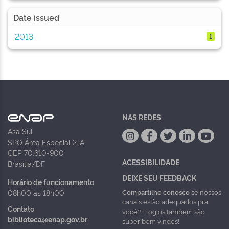
Date issued
2013
1
NAS REDES
Asa Sul
SPO Área Especial 2-A
CEP 70.610-900
ACESSIBILIDADE
Brasília/DF
DEIXE SEU FEEDBACK
Horário de funcionamento
Compartilhe conosco
se nossos
08h00 às 18h00
canais estão adequados pra
Contato
você? Elogios também são
biblioteca@enap.gov.br
super bem vindos!