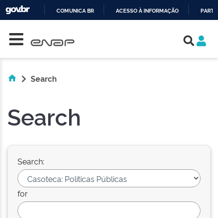
COMUNICA BR
ACESSO À INFORMAÇÃO
PARTI
Skip navigation
IR
PARA
O
CONTEÚDO
Search
Search
Search:
for