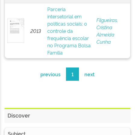
Parceria
intersetorial em
Filgueiras,
políticas sociais: o
Cristina
2013
controle da
Almeida
frequência escolar
Cunha
no Programa Bolsa
Família
previous
1
next
Discover
Subject