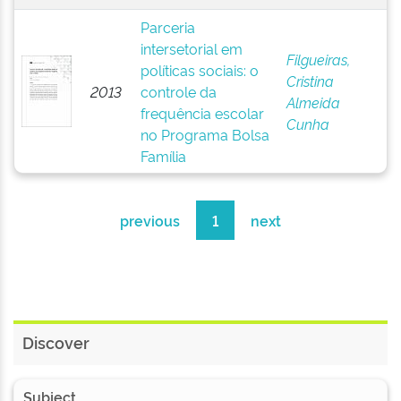
Parceria
intersetorial em
Filgueiras,
políticas sociais: o
Cristina
2013
controle da
Almeida
frequência escolar
Cunha
no Programa Bolsa
Família
previous
1
next
Discover
Subject