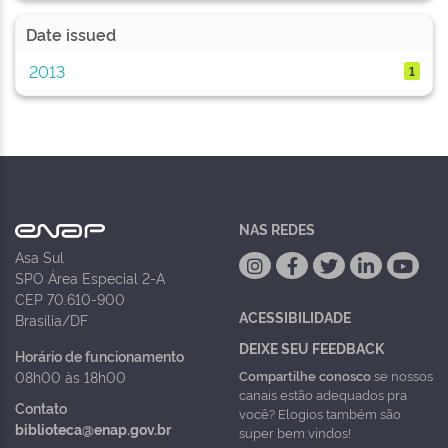
Date issued
2013
1
NAS REDES
Asa Sul
SPO Área Especial 2-A
CEP 70.610-900
ACESSIBILIDADE
Brasília/DF
DEIXE SEU FEEDBACK
Horário de funcionamento
Compartilhe conosco
se nossos
08h00 às 18h00
canais estão adequados pra
Contato
você? Elogios também são
biblioteca@enap.gov.br
super bem vindos!