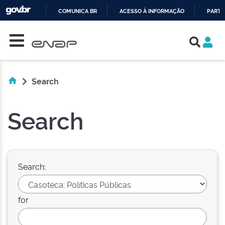
COMUNICA BR
ACESSO À INFORMAÇÃO
PARTI
Skip navigation
IR
PARA
O
CONTEÚDO
Search
Search
Search:
for