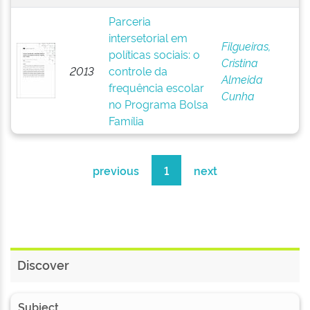
Parceria
intersetorial em
Filgueiras,
políticas sociais: o
Cristina
2013
controle da
Almeida
frequência escolar
Cunha
no Programa Bolsa
Família
previous
1
next
Discover
Subject