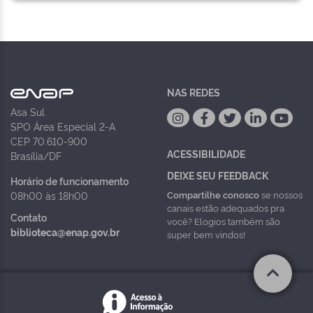
NAS REDES
Asa Sul
SPO Área Especial 2-A
CEP 70.610-900
ACESSIBILIDADE
Brasília/DF
DEIXE SEU FEEDBACK
Horário de funcionamento
Compartilhe conosco
se nossos
08h00 às 18h00
canais estão adequados pra
Contato
você? Elogios também são
biblioteca@enap.gov.br
super bem vindos!