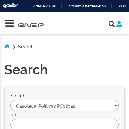
COMUNICA BR
ACESSO À INFORMAÇÃO
PARTI
Skip navigation
IR
PARA
O
CONTEÚDO
Search
Search
Search:
for