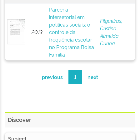
Parceria
intersetorial em
Filgueiras,
políticas sociais: o
Cristina
2013
controle da
Almeida
frequência escolar
Cunha
no Programa Bolsa
Família
previous
1
next
Discover
Subject