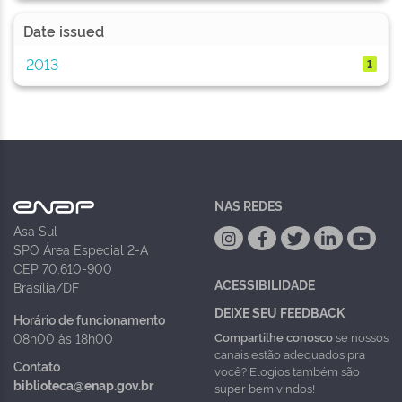
Date issued
2013
1
NAS REDES
Asa Sul
SPO Área Especial 2-A
CEP 70.610-900
ACESSIBILIDADE
Brasília/DF
DEIXE SEU FEEDBACK
Horário de funcionamento
Compartilhe conosco
se nossos
08h00 às 18h00
canais estão adequados pra
Contato
você? Elogios também são
biblioteca@enap.gov.br
super bem vindos!