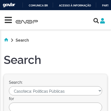
COMUNICA BR
ACESSO À INFORMAÇÃO
PARTI
Skip navigation
IR
PARA
O
CONTEÚDO
Search
Search
Search:
for